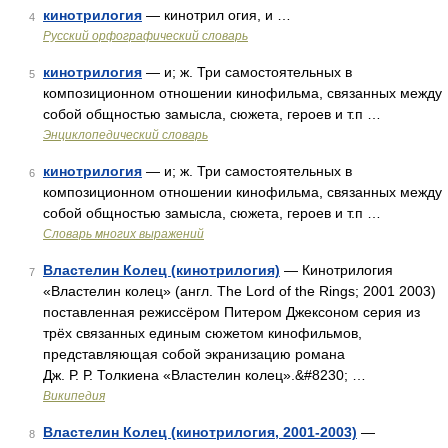
кинотрилогия
— кинотрил огия, и …
4
Русский орфографический словарь
кинотрилогия
— и; ж. Три самостоятельных в
5
композиционном отношении кинофильма, связанных между
собой общностью замысла, сюжета, героев и т.п …
Энциклопедический словарь
кинотрилогия
— и; ж. Три самостоятельных в
6
композиционном отношении кинофильма, связанных между
собой общностью замысла, сюжета, героев и т.п …
Словарь многих выражений
Властелин Колец (кинотрилогия)
— Кинотрилогия
7
«Властелин колец» (англ. The Lord of the Rings; 2001 2003)
поставленная режиссёром Питером Джексоном серия из
трёх связанных единым сюжетом кинофильмов,
представляющая собой экранизацию романа
Дж. Р. Р. Толкиена «Властелин колец».&#8230; …
Википедия
Властелин Колец (кинотрилогия, 2001-2003)
—
8