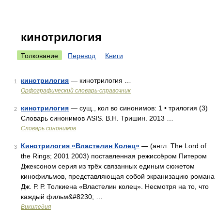
кинотрилогия
Толкование
Перевод
Книги
кинотрилогия
— кинотрилогия …
1
Орфографический словарь-справочник
кинотрилогия
— сущ., кол во синонимов: 1 • трилогия (3)
2
Словарь синонимов ASIS. В.Н. Тришин. 2013 …
Словарь синонимов
Кинотрилогия «Властелин Колец»
— (англ. The Lord of
3
the Rings; 2001 2003) поставленная режиссёром Питером
Джексоном серия из трёх связанных единым сюжетом
кинофильмов, представляющая собой экранизацию романа
Дж. Р. Р. Толкиена «Властелин колец». Несмотря на то, что
каждый фильм&#8230; …
Википедия